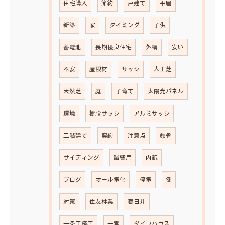
住宅購入
節約
戸建て
平屋
新築
家
タイミング
子供
蓄電池
長期優良住宅
外構
安い
不安
屋根材
サッシ
人工芝
天然芝
庭
子育て
太陽光パネル
環境
樹脂サッシ
アルミサッシ
二階建て
契約
注意点
鉄骨
サイディング
諸費用
内訳
ブログ
オール電化
停電
冬
対策
住友林業
春日井
一条工務店
一宮
ダイワハウス