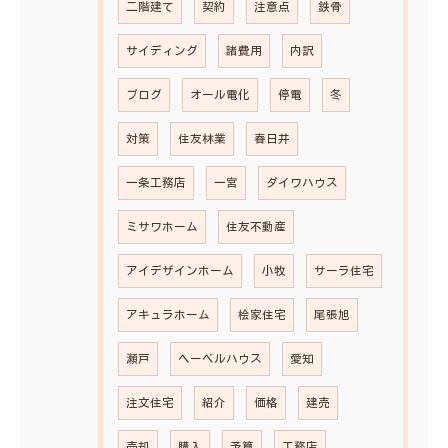
二階建て
契約
注意点
鉄骨
サイディング
諸費用
内訳
ブログ
オール電化
停電
冬
対策
住友林業
春日井
一条工務店
一宮
ダイワハウス
ミサワホーム
住友不動産
アイデザインホーム
小牧
サーラ住宅
アキュラホーム
桧家住宅
尾張旭
瀬戸
ヘーベルハウス
愛知
注文住宅
紹介
価格
建売
売却
購入
予算
工務店