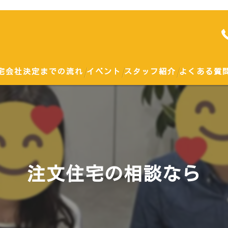
宅会社決定までの流れ
イベント
スタッフ紹介
よくある質
勉強会
土地
ハウスメーカー
注文住宅の相談なら
戸建て
建て替え