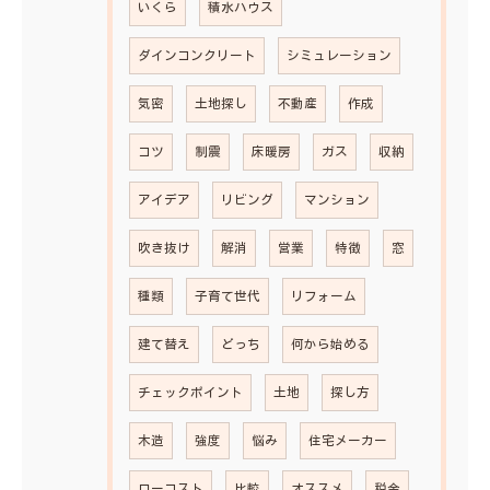
いくら
積水ハウス
ダインコンクリート
シミュレーション
気密
土地探し
不動産
作成
コツ
制震
床暖房
ガス
収納
アイデア
リビング
マンション
吹き抜け
解消
営業
特徴
窓
種類
子育て世代
リフォーム
建て替え
どっち
何から始める
チェックポイント
土地
探し方
木造
強度
悩み
住宅メーカー
ローコスト
比較
オススメ
税金