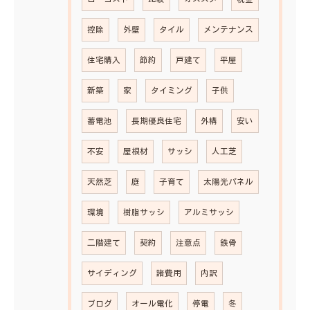
控除
外壁
タイル
メンテナンス
住宅購入
節約
戸建て
平屋
新築
家
タイミング
子供
蓄電池
長期優良住宅
外構
安い
不安
屋根材
サッシ
人工芝
天然芝
庭
子育て
太陽光パネル
環境
樹脂サッシ
アルミサッシ
二階建て
契約
注意点
鉄骨
サイディング
諸費用
内訳
ブログ
オール電化
停電
冬