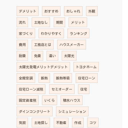
デメリット
おすすめ
おしゃれ
外観
流れ
土地なし
期間
メリット
家づくり
わかりやすく
ランキング
費用
工務店とは
ハウスメーカー
耐震
免震
違い
太陽光
太陽光発電メリットデメリット
トヨタホーム
全館空調
断熱
断熱等級
住宅ローン
住宅ローン減税
セミオーダー
住宅
固定資産税
いくら
積水ハウス
ダインコンクリート
シミュレーション
気密
土地探し
不動産
作成
コツ