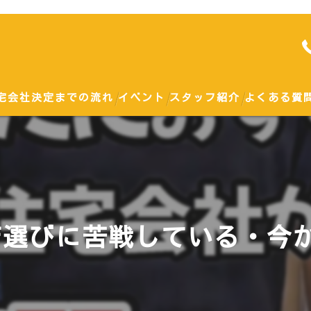
宅会社決定までの流れ
イベント
スタッフ紹介
よくある質
勉強会
土地
ハウスメーカー
選びに苦戦している・今か
戸建て
建て替え