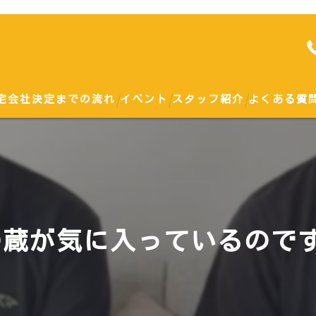
宅会社決定までの流れ
イベント
スタッフ紹介
よくある質
勉強会
土地
ハウスメーカー
蔵が気に入っているのです
戸建て
建て替え