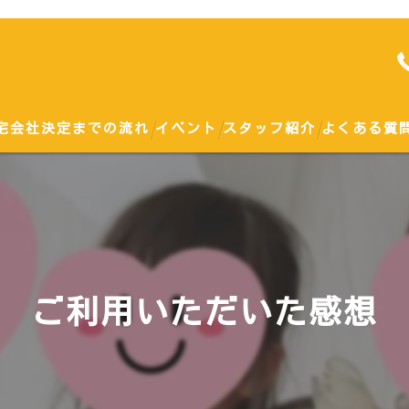
宅会社決定までの流れ
イベント
スタッフ紹介
よくある質
勉強会
土地
ハウスメーカー
ご利用いただいた感想
戸建て
建て替え