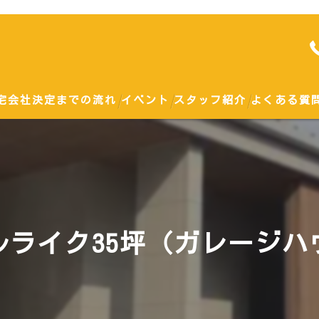
宅会社決定までの流れ
イベント
スタッフ紹介
よくある質
勉強会
土地
ハウスメーカー
ルライク35坪（ガレージハ
戸建て
建て替え