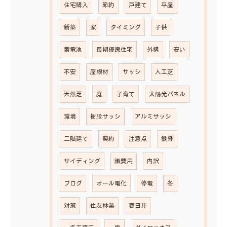
住宅購入
節約
戸建て
平屋
新築
家
タイミング
子供
蓄電池
長期優良住宅
外構
安い
不安
屋根材
サッシ
人工芝
天然芝
庭
子育て
太陽光パネル
環境
樹脂サッシ
アルミサッシ
二階建て
契約
注意点
鉄骨
サイディング
諸費用
内訳
ブログ
オール電化
停電
冬
対策
住友林業
春日井