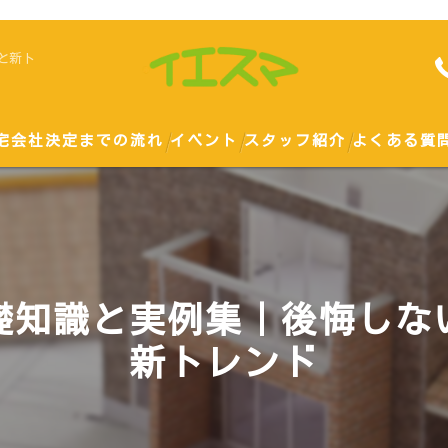
と新ト
宅会社決定までの流れ
イベント
スタッフ紹介
よくある質
勉強会
土地
ハウスメーカー
礎知識と実例集｜後悔しな
新トレンド
戸建て
建て替え